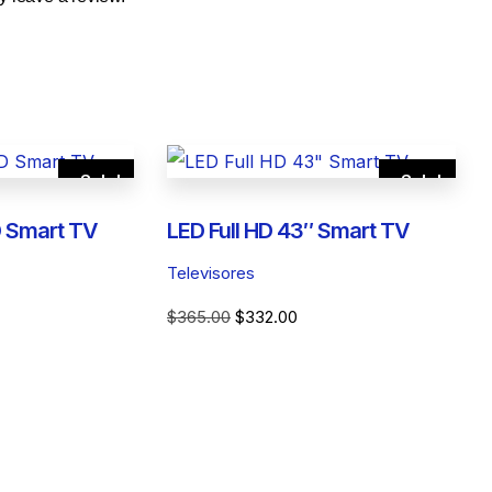
Sale!
Sale!
 Smart TV
LED Full HD 43″ Smart TV
Televisores
rent
Original
Current
$
365.00
$
332.00
ce
price
price
was:
is:
34.00.
$365.00.
$332.00.