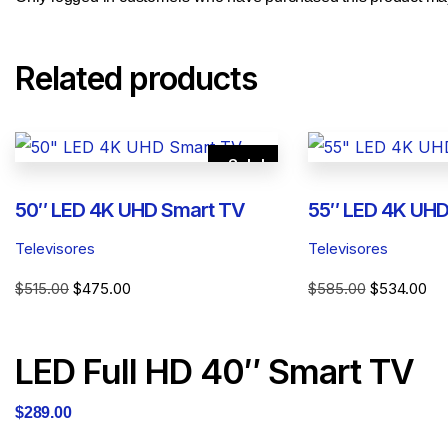
Related products
Sale!
50″ LED 4K UHD Smart TV
55″ LED 4K UHD
Televisores
Televisores
Original
Current
Original
Cur
$
515.00
$
475.00
$
585.00
$
534.00
price
price
price
pri
was:
is:
was:
is:
LED Full HD 40″ Smart TV
$515.00.
$475.00.
$585.00.
$5
$
289.00